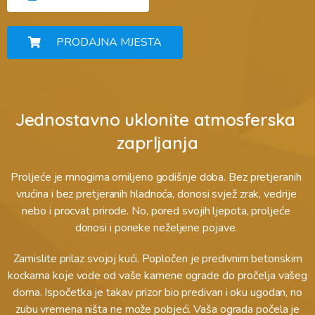
PRODAJNA MJESTA
Jednostavno uklonite atmosferska 
zaprljanja
Proljeće je mnogima omiljeno godišnje doba. Bez pretjeranih 
vrućina i bez pretjeranih hladnoća, donosi svjež zrak, vedrije 
nebo i procvat prirode. No, pored svojih ljepota, proljeće 
donosi i poneke neželjene pojave. 
Zamislite prilaz svojoj kući. Popločen je predivnim betonskim
kockama koje vode od vaše kamene ograde do pročelja vašeg
doma. Ispočetka je takav prizor bio predivan i oku ugodan, no
zubu vremena ništa ne može pobjeći. Vaša ograda počela je