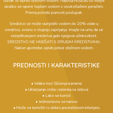
učinak te isprati običnom vodom. Najbolji rezultati su vidljivi
ukoliko se ispere toplom vodom s visokotlačnim peračem.
Prema potrebi ponoviti postupak.
Sredstvo se može razrijediti vodom do 20% vode u
sredstvu, ovisno o stupnju zaprljanja. Imajte na umu da se
razrjeđivanjem sredstva gubi njegova učinkovitost.
SREDSTVO NE MIJEŠATI S DRUGIM SREDSTVIMA.
Nakon upotrebe oprati pribor običnom vodom.
PREDNOSTI I KARAKTERISTIKE
• Velika moć čišćenja kamena
• Uklanjanje crnila i zelenila sa zidova
• Lako se koristi
• Jednostavno se nanosi
• Može se koristiti i u dobro prozračenom interijeru