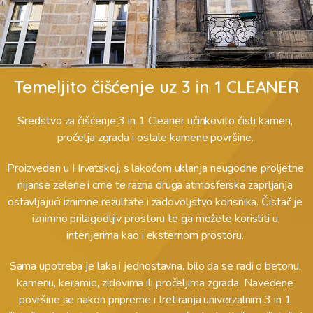
Temeljito čišćenje uz 3 in 1 CLEANER
Sredstvo za čišćenje 3 in 1 Cleaner učinkovito čisti kamen, 
pročelja zgrada i ostale kamene površine. 
Proizveden u Hrvatskoj, s lakoćom uklanja neugodne proljetne 
nijanse zelene i crne te razna druga atmosferska zaprljanja 
ostavljajući iznimne rezultate i zadovoljstvo korisnika. Čistač je 
iznimno prilagodljiv prostoru te ga možete koristiti u 
interijerima kao i eksternom prostoru. 
Sama upotreba je laka i jednostavna, bilo da se radi o betonu, 
kamenu, keramici, zidovima ili pročeljima zgrada. Navedene 
površine se nakon pripreme i tretiranja univerzalnim 3 in 1 