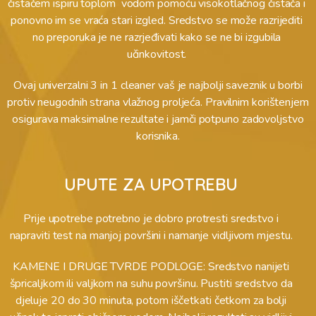
čistačem ispiru toplom  vodom pomoću visokotlačnog čistača i 
ponovno im se vraća stari izgled. Sredstvo se može razrijediti 
no preporuka je ne razrjeđivati kako se ne bi izgubila 
učinkovitost. 
Ovaj univerzalni 3 in 1 cleaner vaš je najbolji saveznik u borbi
protiv neugodnih strana vlažnog proljeća. Pravilnim korištenjem
osigurava maksimalne rezultate i jamči potpuno zadovoljstvo
korisnika.
UPUTE ZA UPOTREBU
Prije upotrebe potrebno je dobro protresti sredstvo i
napraviti test na manjoj površini i namanje vidljivom mjestu.
KAMENE I DRUGE TVRDE PODLOGE: Sredstvo nanijeti
špricaljkom ili valjkom na suhu površinu. Pustiti sredstvo da
djeluje 20 do 30 minuta, potom iščetkati četkom za bolji