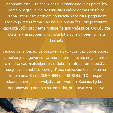
poprimati crno – zelene nijanse, jednako kao i vaš prilaz što
pomalo nagrđuje cjelokupnu sliku vašeg doma i okućnice.
Probali ste riješiti problem no nikada niste bili u potpunosti
zadovoljni rezultatima. Kap koja je prelila čašu bio je trenutak
kada ste uočili istovjetne nijanse na zidu vaše kuće. Odlučili ste
stati na kraj problemu no niste bili sigurni u kojem smjeru
krenuti.
Jednog dana, baveći se poslovima oko kuće, vaš dobar susjed 
započeo je razgovor i dotaknuo se teme neželjenog zelenila i 
crnila. Na vaš znatiželjni upit o dobrom i efikasnom sredstvu, 
susjed vadi mobitel iz svog džepa i pokazuje vam ekran na 
kojem piše 
3 in 1 CLEANER
 od 
M8 SOLUTION
, usput 
iskazujući svoje zadovoljstvo proizvodom. Kasnije, tijekom 
popodnevnog odmora nakon ručka, proučavate sredstvo.