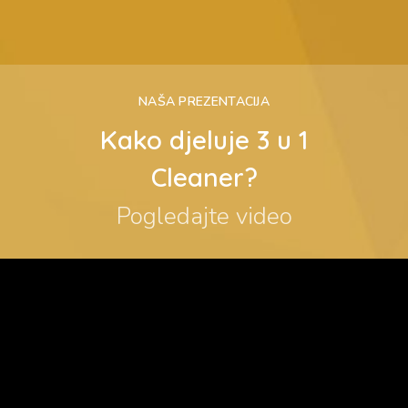
NAŠA PREZENTACIJA
Kako djeluje 3 u 1
Cleaner?
Pogledajte video