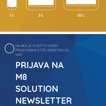
NAJBOLJE VIJESTI O NAŠIM
PROIZVODIMA STIŽU DIREKTNO DO
VAS!
PRIJAVA NA
M8
SOLUTION
NEWSLETTER