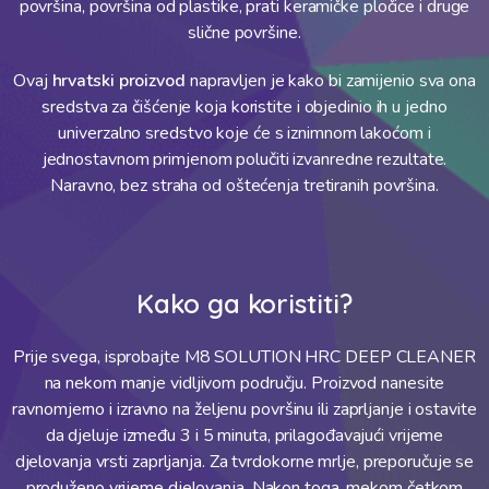
površina, površina od plastike, prati keramičke pločice i druge
slične površine.
Ovaj
hrvatski proizvod
napravljen je kako bi zamijenio sva ona
sredstva za čišćenje koja koristite i objedinio ih u jedno
univerzalno sredstvo koje će s iznimnom lakoćom i
jednostavnom primjenom polučiti izvanredne rezultate.
Naravno, bez straha od oštećenja tretiranih površina.
Kako ga koristiti?
Prije svega, isprobajte M8 SOLUTION HRC DEEP CLEANER
na nekom manje vidljivom području. Proizvod nanesite
ravnomjerno i izravno na željenu površinu ili zaprljanje i ostavite
da djeluje između 3 i 5 minuta, prilagođavajući vrijeme
djelovanja vrsti zaprljanja. Za tvrdokorne mrlje, preporučuje se
produženo vrijeme djelovanja. Nakon toga, mekom četkom