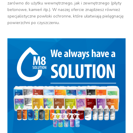
zarówno do użytku wewnętrznego, jak i zewnętrznego (płyty
betonowe, kamień itp.). W naszej ofercie znajdziesz również
specjalistyczne powłoki ochronne, które ułatwiają pielęgnację
powierzchni po czyszczeniu.