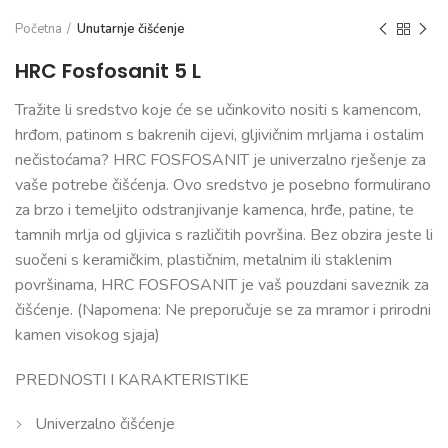
Početna
Unutarnje čišćenje
HRC Fosfosanit 5 L
Tražite li sredstvo koje će se učinkovito nositi s kamencom,
hrđom, patinom s bakrenih cijevi, gljivičnim mrljama i ostalim
nečistoćama? HRC FOSFOSANIT je univerzalno rješenje za
vaše potrebe čišćenja. Ovo sredstvo je posebno formulirano
za brzo i temeljito odstranjivanje kamenca, hrđe, patine, te
tamnih mrlja od gljivica s različitih površina. Bez obzira jeste li
suočeni s keramičkim, plastičnim, metalnim ili staklenim
površinama, HRC FOSFOSANIT je vaš pouzdani saveznik za
čišćenje. (Napomena: Ne preporučuje se za mramor i prirodni
kamen visokog sjaja)
PREDNOSTI I KARAKTERISTIKE
Univerzalno čišćenje