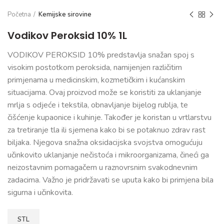
Početna
Kemijske sirovine
Vodikov Peroksid 10% 1L
VODIKOV PEROKSID 10% predstavlja snažan spoj s
visokim postotkom peroksida, namijenjen različitim
primjenama u medicinskim, kozmetičkim i kućanskim
situacijama. Ovaj proizvod može se koristiti za uklanjanje
mrlja s odjeće i tekstila,
obnavljanje
bijelog rublja, te
čišćenje kupaonice i kuhinje. Također je koristan u vrtlarstvu
za tretiranje tla ili sjemena kako bi se potaknuo zdrav rast
biljaka. Njegova snažna oksidacijska svojstva omogućuju
učinkovito uklanjanje nečistoća i mikroorganizama, čineći ga
neizostavnim pomagačem u raznovrsnim svakodnevnim
zadacima. Važno je pridržavati se uputa kako bi primjena bila
sigurna i učinkovita.
STL