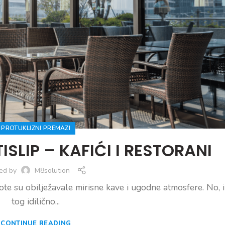
PROTUKLIZNI PREMAZI
SLIP – KAFIĆI I RESTORANI
ed by
M8solution
ote su obilježavale mirisne kave i ugodne atmosfere. No, 
tog idilično...
CONTINUE READING