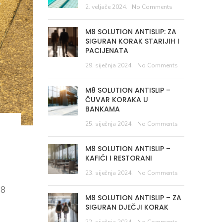
2. veljače 2024.
No Comments
M8 SOLUTION ANTISLIP: ZA
SIGURAN KORAK STARIJIH I
PACIJENATA
29. siječnja 2024.
No Comments
M8 SOLUTION ANTISLIP –
ČUVAR KORAKA U
BANKAMA
25. siječnja 2024.
No Comments
M8 SOLUTION ANTISLIP –
KAFIĆI I RESTORANI
23. siječnja 2024.
No Comments
M8
M8 SOLUTION ANTISLIP – ZA
SIGURAN DJEČJI KORAK