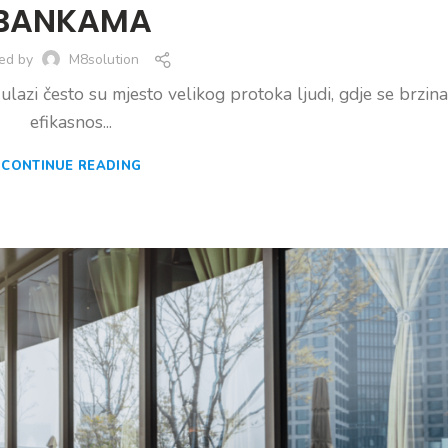
BANKAMA
ed by
M8solution
 ulazi često su mjesto velikog protoka ljudi, gdje se brzina
efikasnos...
CONTINUE READING